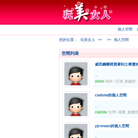
個人空間
您的位置：
玩美女人
>>
>>
個人空間
空間列表
威而鋼哪裡買犀利士專賣
...
xilishi
海外 / 亞洲, 創建於: 2
cialistw的個人空間
...
cialistw
台灣 / 基隆, 創建於: 
yjcmwan的個人空間
...