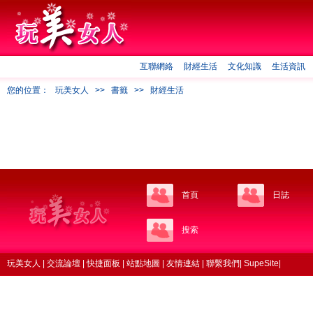
互聯網絡
財經生活
文化知識
生活資訊
您的位置：
玩美女人
>>
書籤
>>
財經生活
首頁
日誌
搜索
玩美女人
|
交流論壇
|
快捷面板
|
站點地圖
|
友情連結
|
聯繫我們
|
SupeSite
|