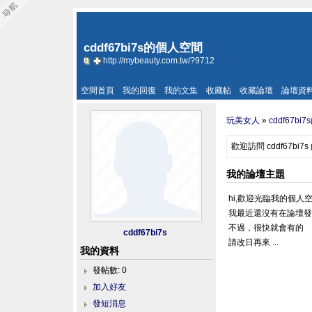
cddf67bi7s的個人空間
http://mybeauty.com.tw/?9712
空間首頁
我的回復
我的文集
收藏帖
收藏論壇
論壇資
玩美女人
»
cddf67b
歡迎訪問 cddf67bi
我的論壇主題
hi,歡迎光臨我的個人
我最近還沒有在論壇
不過，很快就會有的
cddf67bi7s
請改日再來 ...
我的資料
發帖數: 0
加入好友
發短消息