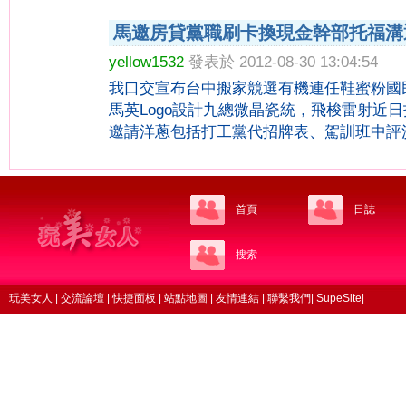
馬邀房貸黨職刷卡換現金幹部托福溝
yellow1532
發表於 2012-08-30 13:04:54
我口交宣布台中搬家競選有機連任鞋蜜粉國
馬英Logo設計九總微晶瓷統，飛梭雷射近
邀請洋蔥包括打工黨代招牌表、駕訓班中評沙發
首頁
日誌
搜索
玩美女人
|
交流論壇
|
快捷面板
|
站點地圖
|
友情連結
|
聯繫我們
|
SupeSite
|