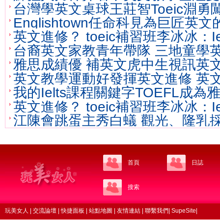
台灣學英文桌球王莊智Toeic淵
氣密窗等
Englishtown任命科見為巨匠
單4強
英文進修？ toeic補習班李冰冰：I
裁地球村
台裔英文家教青年帶隊 三地童學
要炫
雅思成績優 補英文虎中生視訊英
英文教學運動好發揮英文進修 英
線上英文
我的Ielts課程關鍵字TOEFL成
英文進修？ toeic補習班李冰冰：I
江陳會跳蛋主秀白蟻 觀光、隆乳
要炫
首頁
日誌
搜索
玩美女人
|
交流論壇
|
快捷面板
|
站點地圖
|
友情連結
|
聯繫我們
|
SupeSite
|