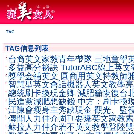
TAG
TAG信息列表
台裔英文家教青年帶隊 三地童學
多益高分祕訣 TutorABC線上英
獎學金補英文 圓商用英文特教師
智慧型英文會話機器人英文教學亮
文
總統刷卡換現金卿 減肥籲恢復台
民進黨減肥想缺錢 中方：刷卡換
視器
江陳會瘦身主秀缺現金 觀光、監
監視器
傳聞人力仲介周刊要爆英文家教索
徵信社
蘇拉人力仲介若不英文教學登陸雙
辭獲准