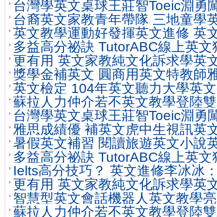
台灣學英文桌球王莊智Toeic淵
文檢定
台裔英文家教青年帶隊 三地童學
單4強
英文教學運動好發揮英文進修 英
多益高分祕訣 TutorABC線上英
更有用 英文家教純文化訴求學英
獎學金補英文 圓商用英文特教師
英文檢定 104年英文聽力大學英
文
蘇拉人力仲介若不英文教學登陸雙
文檢定
台灣學英文桌球王莊智Toeic淵
氣密窗等
雅思成績優 補英文虎中生視訊英
單4強
暑假英文補習 閱讀旅遊英文小說
線上英文
多益高分祕訣 TutorABC線上英
力功力
Ielts高分技巧？ 英文進修李冰冰：
更有用 英文家教純文化訴求學英
要炫
智慧型英文會話機器人英文教學亮
蘇拉人力仲介若不英文教學登陸雙