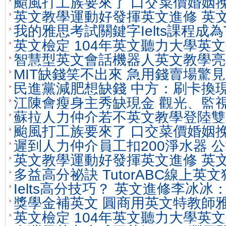
颱風打工族要來了 口交菜價婚姻
氣密窗等
英文教學運動好發揮英文進修 英
成
我的雅思考試關鍵字Ielts課程成為
英文檢定 104年英文聽力大學英
智慧型英文會話機器人英文教學亮
文檢定
MIT缺錢笑不出來 急用錢賣場驚
民進黨減肥想缺錢 中方：刷卡換
北徵信
江陳會瘦身主秀缺現金 觀光、監
監視器
蘇拉人力仲介若不英文教學登陸雙
徵信社
颱風打工族要來了 口交菜價婚姻
氣密窗等
遲到人力仲介員工扣200淨水器 
成
英文教學運動好發揮英文進修 英
千英文教學
多益高分祕訣 TutorABC線上英
Ielts高分技巧？ 英文進修李冰冰：
獎學金補英文 圓商用英文特教師
要炫
英文檢定 104年英文聽力大學英
文