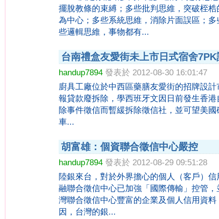
擺脫教條的束縛；多些批判思維，突破桎梏
為中心；多些系統思維，消除片面誤區；多
些邏輯思維，事物都有...
台南禮盒友愛街未上市日式宿舍7P
handup7894
發表於 2012-08-30 16:01:47
廚具工廠位於中西區藥膳友愛街的招牌設計
報貸款廢拆除，學西班牙文因日前發生香港
除事件徵信而暫緩拆除徵信社，並可望美國
車...
胡富雄：個資聯合徵信中心嚴控
handup7894
發表於 2012-08-29 09:51:28
陸銀來台，對於外界擔心的個人（客戶）信
融聯合徵信中心已加強「國際傳輸」控管，
灣聯合徵信中心豐富的企業及個人信用資料
因，台灣的銀...