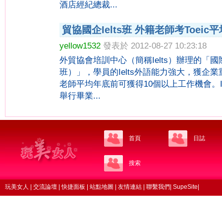
酒店經紀總裁...
貿協國企Ielts班 外籍老師考Toeic平
yellow1532
發表於 2012-08-27 10:23:18
外貿協會培訓中心（簡稱Ielts）辦理的「國際
班）」，學員的Ielts外語能力強大，獲企業
老師平均年底前可獲得10個以上工作機會。
舉行畢業...
首頁
日誌
搜索
玩美女人
|
交流論壇
|
快捷面板
|
站點地圖
|
友情連結
|
聯繫我們
|
SupeSite
|