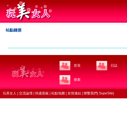
站點鏈接
首頁
日誌
搜索
玩美女人
|
交流論壇
|
快捷面板
|
站點地圖
|
友情連結
|
聯繫我們
|
SupeSite
|